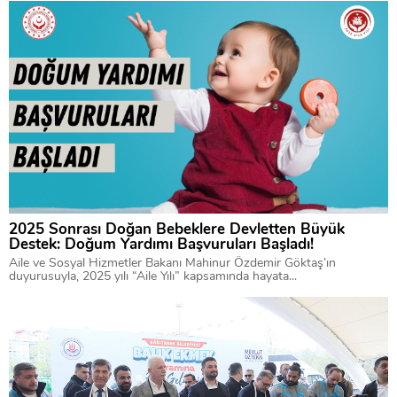
2025 Sonrası Doğan Bebeklere Devletten Büyük
Destek: Doğum Yardımı Başvuruları Başladı!
Aile ve Sosyal Hizmetler Bakanı Mahinur Özdemir Göktaş’ın
duyurusuyla, 2025 yılı “Aile Yılı” kapsamında hayata...