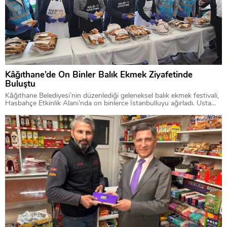
Kâğıthane’de On Binler Balık Ekmek Ziyafetinde
Buluştu
Kâğıthane Belediyesi’nin düzenlediği geleneksel balık ekmek festivali,
Hasbahçe Etkinlik Alanı’nda on binlerce İstanbulluyu ağırladı. Usta...