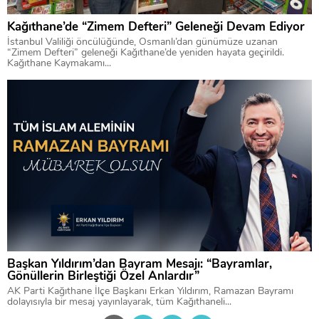
Kağıthane’de “Zimem Defteri” Geleneği Devam Ediyor
İstanbul Valiliği öncülüğünde, Osmanlı’dan günümüze uzanan
“Zimem Defteri” geleneği Kağıthane’de yeniden hayata geçirildi.
Kağıthane Kaymakamı...
Başkan Yıldırım’dan Bayram Mesajı: “Bayramlar,
Gönüllerin Birleştiği Özel Anlardır”
AK Parti Kağıthane İlçe Başkanı Erkan Yıldırım, Ramazan Bayramı
dolayısıyla bir mesaj yayınlayarak, tüm Kağıthaneli...