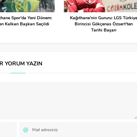
thane Spor’da Yeni Dönem:
Kağıthane’nin Gururu: LGS Türkiy
en Kalkan Başkan Seçildi
Birincisi Gökçenas Özsert’ten
Tarihi Başarı
İR YORUM YAZIN