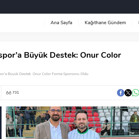
Ana Sayfa
Kağıthane Gündem
por’a Büyük Destek: Onur Color
or’a Büyük Destek: Onur Color Forma Sponsoru Oldu
731