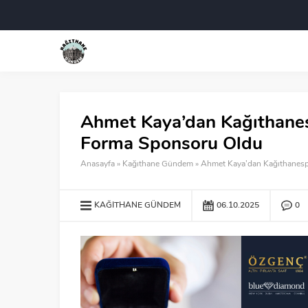
Ahmet Kaya’dan Kağıthanes
Forma Sponsoru Oldu
Anasayfa
»
Kağıthane Gündem
»
Ahmet Kaya’dan Kağıthanesp
KAĞITHANE GÜNDEM
06.10.2025
0