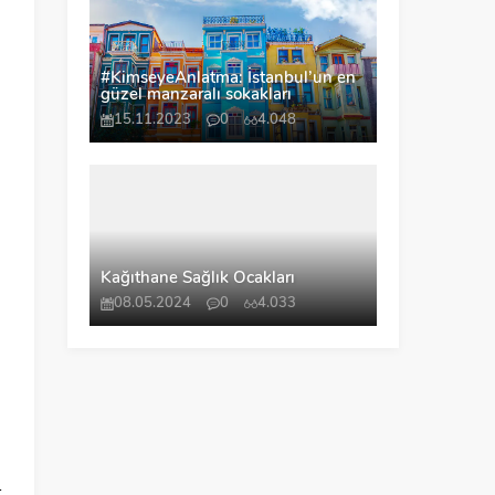
#KimseyeAnlatma: İstanbul’un en
güzel manzaralı sokakları
15.11.2023
0
4.048
Kağıthane Sağlık Ocakları
08.05.2024
0
4.033
n
n
t