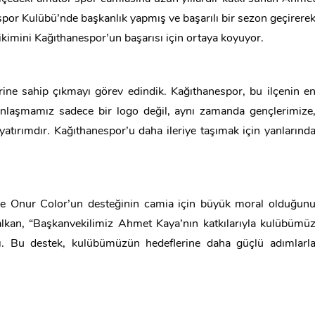
or Kulübü’nde başkanlık yapmış ve başarılı bir sezon geçirere
rikimini Kağıthanespor’un başarısı için ortaya koyuyor.
rine sahip çıkmayı görev edindik. Kağıthanespor, bu ilçenin e
anlaşmamız sadece bir logo değil, aynı zamanda gençlerimize
yatırımdır. Kağıthanespor’u daha ileriye taşımak için yanlarınd
se Onur Color’un desteğinin camia için büyük moral olduğun
alkan, “Başkanvekilimiz Ahmet Kaya’nın katkılarıyla kulübümü
ı. Bu destek, kulübümüzün hedeflerine daha güçlü adımlarl