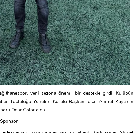
ağıthanespor, yeni sezona önemli bir destekle girdi. Kulübü
etler Topluluğu Yönetim Kurulu Başkanı olan Ahmet Kaya’nı
nsoru Onur Color oldu.
a Sponsor
 ilçedeki amatör spor camiasına uzun yıllardır katkı sunan Ahme