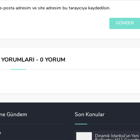
e-posta adresim ve site adresim bu tarayıcıya kaydedilsin.
İ YORUMLARI - 0 YORUM
ane Gündem
Son Konular
a
Dinamik İstanbul’un Yeni