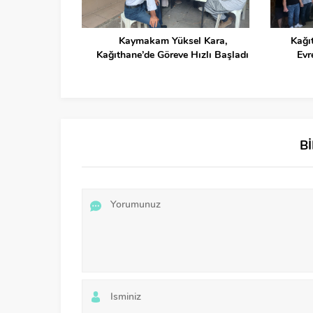
un Ömürlü Bir
Kaymakam Yüksel Kara,
Kağı
kün!
Kağıthane’de Göreve Hızlı Başladı
Evr
B