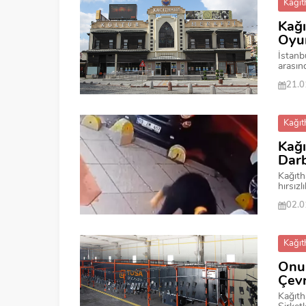
Kağıt
Kağı
Oyun
İstanb
arasın
21.0
Kağıt
Kağı
Darb
Kağıth
hırsızl
02.0
Kağıt
Onur
Çevr
Kağıth