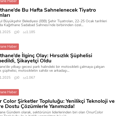
hane Haber
thane’de Bu Hafta Sahnelenecek Tiyatro
ları
ul Büyükşehir Belediyesi (İBB) Şehir Tiyatroları, 22-25 Ocak tarihleri
da Kağıthane Sadabad Sahnesi’nde birbirinden özel...
1.2025
0
1.185
hane Haber
thane’de İlginç Olay: Hırsızlık Şüphelisi
edildi, Şikayetçi Oldu
ane’de yılbaşı gecesi park halindeki bir motosikleti çalmaya çalışan
ık şüphelisi, motosikletin sahibi ve arkadaşı...
1.2025
0
1.067
hane Haber
 Color Şirketler Topluluğu: Yenilikçi Teknoloji ve
e Dostu Çözümlerle Yanımızda!
ane Gündem olarak, sektörünün liderlerinden biri olan OnurColor