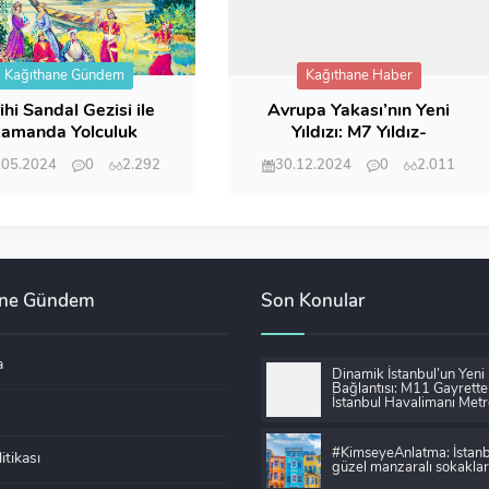
Kağıthane Gündem
Kağıthane Haber
ihi Sandal Gezisi ile
Avrupa Yakası’nın Yeni
amanda Yolculuk
Yıldızı: M7 Yıldız-
Mahmutbey Metro Hattı
.05.2024
0
2.292
30.12.2024
0
2.011
ane Gündem
Son Konular
a
Dinamik İstanbul’un Yeni
Bağlantısı: M11 Gayrett
İstanbul Havalimanı Metr
#KimseyeAnlatma: İstanb
litikası
güzel manzaralı sokaklar