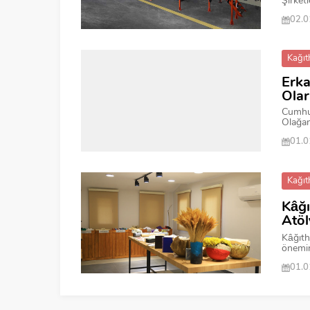
Şirketl
02.0
Kağıt
Erka
Olar
Cumhur
Olağan
01.0
Kağıt
Kâğı
Atöl
Kâğıth
önemin
01.0