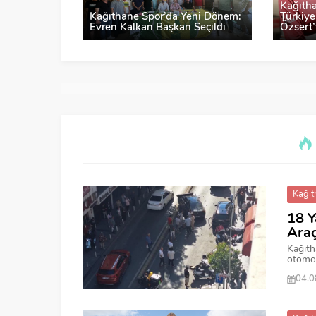
Kağıth
Kağıthane Spor’da Yeni Dönem:
Türkiye
Evren Kalkan Başkan Seçildi
Özsert’
Kağıt
18 Y
Ara
Kağıth
otomob
04.0