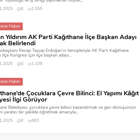
er Topluluğu ile iş birliği yapmaktan büyük...
1.2025
0
1.055
hane Haber
n Yıldırım AK Parti Kağıthane İlçe Başkan Adayı
ak Belirlendi
başkanı Recep Tayyip Erdoğan’ın tensipleriyle AK Parti Kağıthane
 İlçe Kongresi için ilçe başkan adayı...
1.2025
0
1.108
hane Haber
thane’de Çocuklara Çevre Bilinci: El Yapımı Kâğıt
yesi İlgi Görüyor
ane Belediyesi, çocuklara çevre bilinci kazandırmak ve geri dönüşümün
i yaratıcı bir şekilde öğretmek amacıyla...
1.2025
0
883