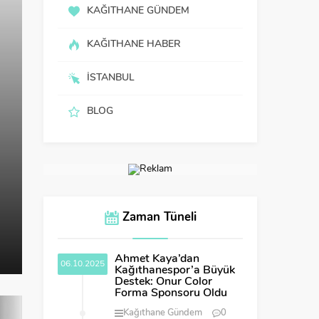
KAĞITHANE GÜNDEM
KAĞITHANE HABER
İSTANBUL
BLOG
KAĞITHANE HABER
18 Yaşındaki Sürücü Kağıthane’de
Zaman Tüneli
Gördü
04.08.2025
0
920
Ahmet Kaya’dan
06.10.2025
Kağıthanespor’a Büyük
Destek: Onur Color
Forma Sponsoru Oldu
Kağıthane Gündem
0