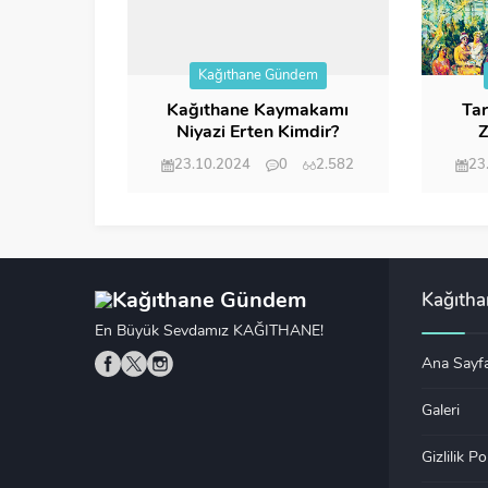
Kağıthane Gündem
Kağıthane Kaymakamı
Tar
Niyazi Erten Kimdir?
Z
23.10.2024
0
2.582
23
Kağıth
En Büyük Sevdamız KAĞITHANE!
Ana Sayf
Galeri
Gizlilik Po