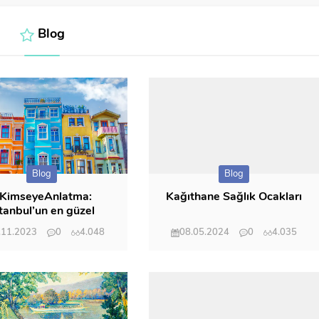
Blog
Blog
Blog
KimseyeAnlatma:
Kağıthane Sağlık Ocakları
tanbul’un en güzel
anzaralı sokakları
.11.2023
0
4.048
08.05.2024
0
4.035