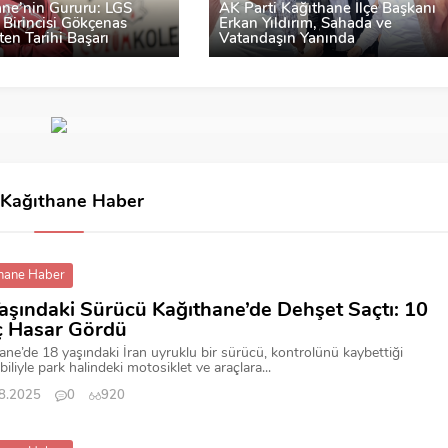
ane’nin Gururu: LGS
AK Parti Kağıthane İlçe Başkanı
 Birincisi Gökçenas
Erkan Yıldırım, Sahada ve
ten Tarihi Başarı
Vatandaşın Yanında
Kağıthane Haber
hane Haber
aşındaki Sürücü Kağıthane’de Dehşet Saçtı: 10
ç Hasar Gördü
ane’de 18 yaşındaki İran uyruklu bir sürücü, kontrolünü kaybettiği
iliyle park halindeki motosiklet ve araçlara...
8.2025
0
920