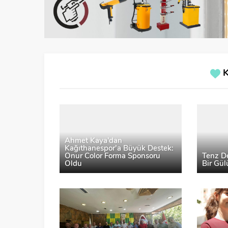
Ahmet Kaya’dan
Kağıthanespor’a Büyük Destek:
Onur Color Forma Sponsoru
Tenz D
Oldu
Bir Gü