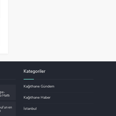
Kategoriler
Kağıthane Gündem
epe-
o Hattı
Kağıthane Haber
ul’un en
İstanbul
ı