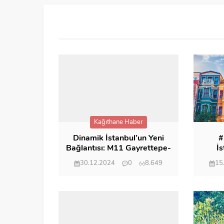
Kağıthane Haber
Dinamik İstanbul’un Yeni
#
Bağlantısı: M11 Gayrettepe-
İs
İstanbul Havalimanı Metro
m
30.12.2024
0
8.649
15
Hattı