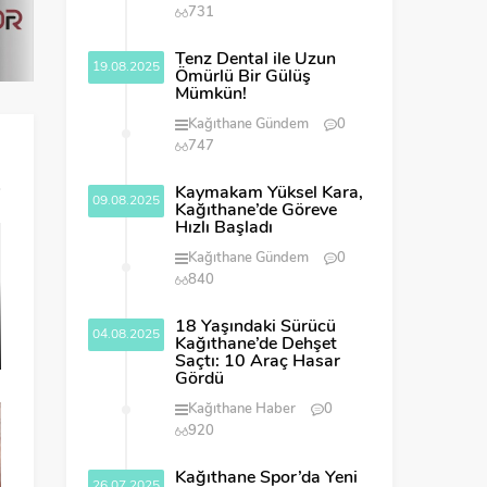
731
Tenz Dental ile Uzun
19.08.2025
Ömürlü Bir Gülüş
Mümkün!
Kağıthane Gündem
0
747
Kaymakam Yüksel Kara,
09.08.2025
Kağıthane’de Göreve
Hızlı Başladı
Kağıthane Gündem
0
840
18 Yaşındaki Sürücü
04.08.2025
Kağıthane’de Dehşet
Saçtı: 10 Araç Hasar
Gördü
Kağıthane Haber
0
920
Kağıthane Spor’da Yeni
26.07.2025