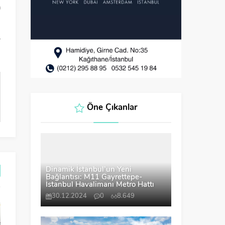
a
r
Öne Çıkanlar
Dinamik İstanbul’un Yeni
Bağlantısı: M11 Gayrettepe-
İstanbul Havalimanı Metro Hattı
30.12.2024
0
8.649