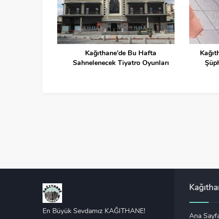
 Kağıthane’de
Kağıthane’de Bu Hafta
Kağıth
 Araç Hasar
Sahnelenecek Tiyatro Oyunları
Şüph
Kağıth
En Büyük Sevdamız KAĞITHANE!
Ana Sayf