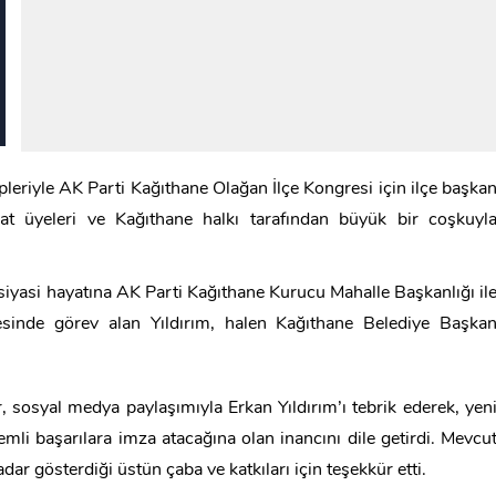
eriyle AK Parti Kağıthane Olağan İlçe Kongresi için ilçe başka
ilat üyeleri ve Kağıthane halkı tarafından büyük bir coşkuyl
siyasi hayatına AK Parti Kağıthane Kurucu Mahalle Başkanlığı il
esinde görev alan Yıldırım, halen Kağıthane Belediye Başka
 sosyal medya paylaşımıyla Erkan Yıldırım’ı tebrik ederek, yen
mli başarılara imza atacağına olan inancını dile getirdi. Mevcu
ar gösterdiği üstün çaba ve katkıları için teşekkür etti.