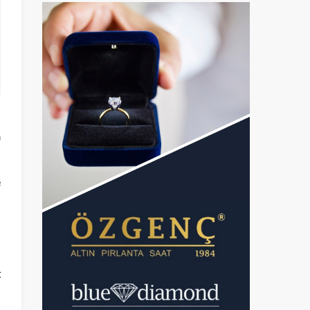
n
a
e
n
i
t