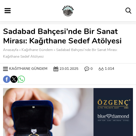
Sadabad Bahçesi’nde Bir Sanat
Mirası: Kağıthane Sedef Atölyesi
Anasayfa
»
Kağıthane Gündem
»
Sadabad Bahçesi’nde Bir Sanat Mirası:
Kağıthane Sedef Atölyesi
KAĞITHANE GÜNDEM
23.01.2025
0
1.014