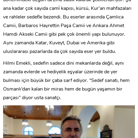
dönemindeki özgün tarzına sadık kalarak şekillendiriyor. Şu
ana kadar çok sayıda cami̇ kapısı, kürsü, Kur’an mahfazaları
ve rahleler sedefle bezendi. Bu eserler arasında Çamlıca
Camii, Barbaros Hayrettin Paşa Camii ve Ankara Ahmet
Hamdi Akseki Camii gibi pek çok önemli yapı bulunuyor.
Aynı zamanda Katar, Kuveyt, Dubai ve Amerika gibi
uluslararası pazarlarda da çok sayıda eser yer buldu.
Hilmi Emekli, sedefin sadece dini mekanlarda değil, aynı
zamanda evlerde ve hediyelik eşyalar üzerinde de yer
bulması için büyük bir çaba sarf ediyor. “Sedef sanatı, hem
Osmanlı’dan kalan bir miras hem de bugün yaşamın bir
parçası” diyor usta sanatçı.