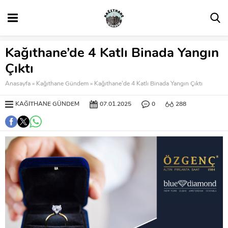
Kağıthane’de 4 Katlı Binada Yangın
Çıktı
Anasayfa
»
Kağıthane Gündem
»
Kağıthane’de 4 Katlı Binada Yangın Çıktı
KAĞITHANE GÜNDEM
07.01.2025
0
288