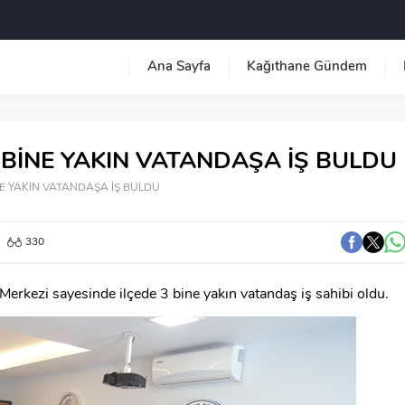
Ana Sayfa
Kağıthane Gündem
 BİNE YAKIN VATANDAŞA İŞ BULDU
NE YAKIN VATANDAŞA İŞ BULDU
330
Merkezi sayesinde ilçede 3 bine yakın vatandaş iş sahibi oldu.