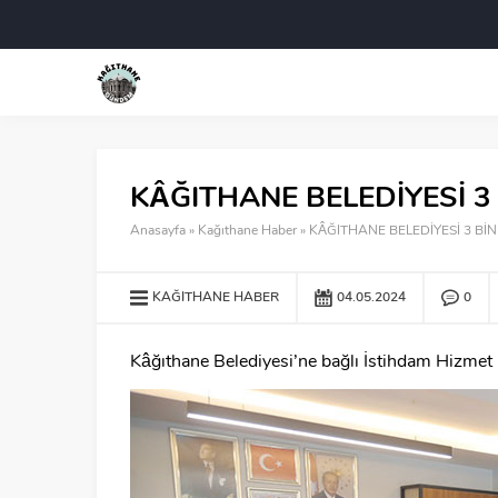
KÂĞITHANE BELEDİYESİ 3
Anasayfa
»
Kağıthane Haber
»
KÂĞITHANE BELEDİYESİ 3 Bİ
KAĞITHANE HABER
04.05.2024
0
Kâğıthane Belediyesi’ne bağlı İstihdam Hizmet 