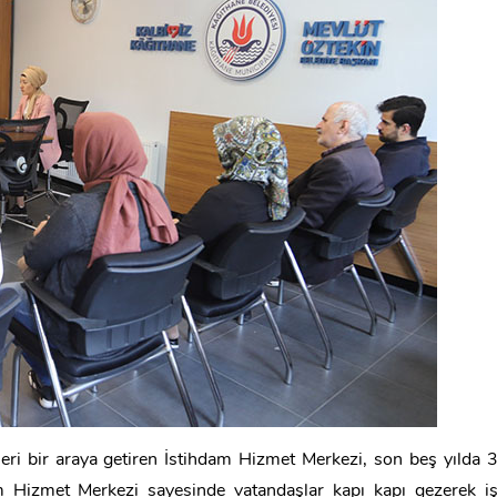
leri bir araya getiren İstihdam Hizmet Merkezi, son beş yılda 
am Hizmet Merkezi sayesinde vatandaşlar kapı kapı gezerek i