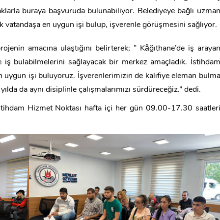
raklarla buraya başvuruda bulunabiliyor. Belediyeye bağlı uzma
rek vatandaşa en uygun işi bulup, işverenle görüşmesini sağlıyor.
ojenin amacına ulaştığını belirterek; ” Kâğıthane’de iş araya
e iş bulabilmelerini sağlayacak bir merkez amaçladık. İstihda
n uygun işi buluyoruz. İşverenlerimizin de kalifiye eleman bulm
da da aynı disiplinle çalışmalarımızı sürdüreceğiz.” dedi.
stihdam Hizmet Noktası hafta içi her gün 09.00-17.30 saatler