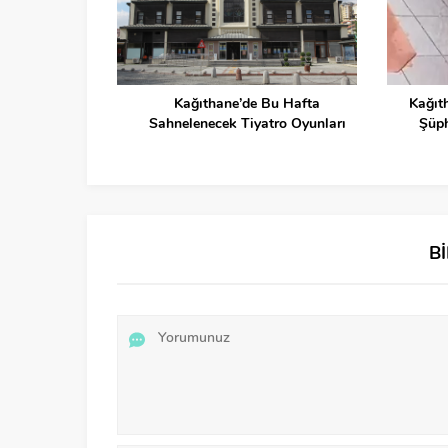
 Kağıthane’de
Kağıthane’de Bu Hafta
Kağıth
 Araç Hasar
Sahnelenecek Tiyatro Oyunları
Şüph
B