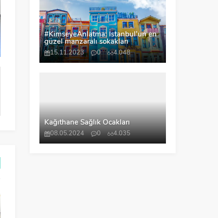
#KimseyeAnlatma: İstanbul’un en
güzel manzaralı sokakları
15.11.2023
0
4.048
Kağıthane Sağlık Ocakları
08.05.2024
0
4.035