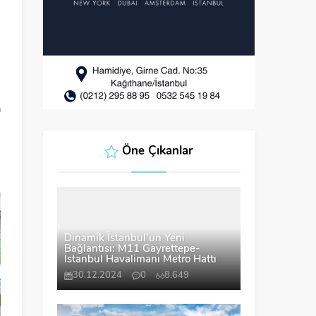
n
n
m
a
Öne Çıkanlar
i
Dinamik İstanbul’un Yeni
Bağlantısı: M11 Gayrettepe-
İstanbul Havalimanı Metro Hattı
30.12.2024
0
8.649