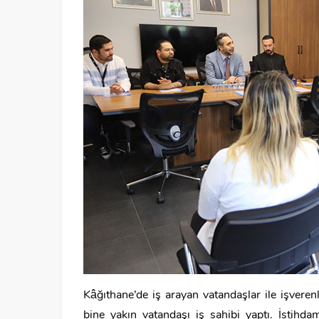
Kâğıthane’de iş arayan vatandaşlar ile işveren
bine yakın vatandaşı iş sahibi yaptı. İstihd