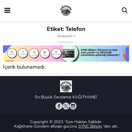
Etiket:
Telefon
Anasayfa
»
İçerik bulunamadı.
En Büyük Sevdamız KAĞITHANE!
Copyright © 2023. Tüm Hakları Saklıdır.
Kağıthane Gündem altyapı gücünü
SYNC Bilişim
'den alır.