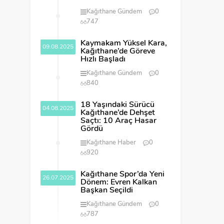
Kağıthane Gündem
0
747
Kaymakam Yüksel Kara,
09.08.2025
Kağıthane’de Göreve
Hızlı Başladı
Kağıthane Gündem
0
840
18 Yaşındaki Sürücü
04.08.2025
Kağıthane’de Dehşet
Saçtı: 10 Araç Hasar
Gördü
Kağıthane Haber
0
920
Kağıthane Spor’da Yeni
26.07.2025
Dönem: Evren Kalkan
Başkan Seçildi
Kağıthane Gündem
0
787