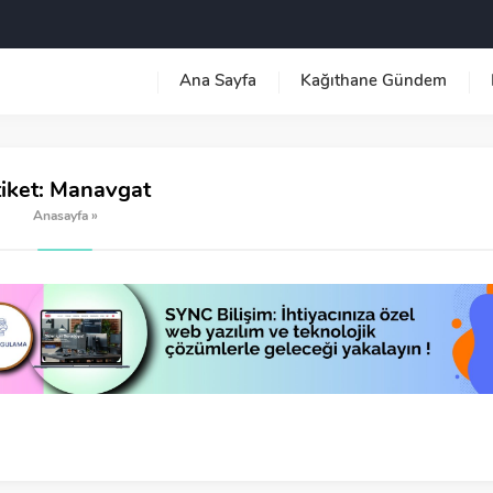
Ana Sayfa
Kağıthane Gündem
iket:
Manavgat
Anasayfa
»