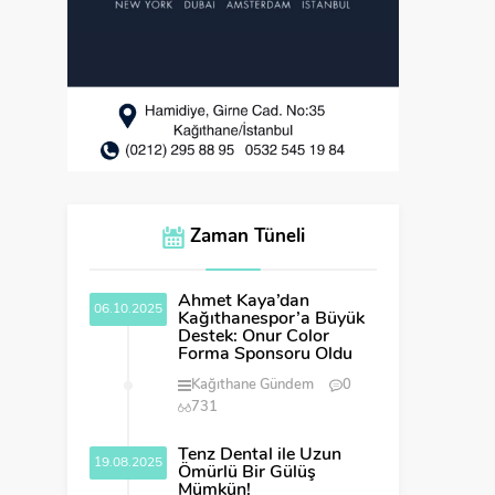
Zaman Tüneli
Ahmet Kaya’dan
06.10.2025
Kağıthanespor’a Büyük
Destek: Onur Color
Forma Sponsoru Oldu
Kağıthane Gündem
0
731
Tenz Dental ile Uzun
19.08.2025
Ömürlü Bir Gülüş
Mümkün!