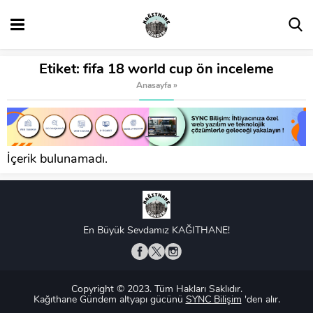
Etiket:
fifa 18 world cup ön inceleme
Anasayfa
»
İçerik bulunamadı.
En Büyük Sevdamız KAĞITHANE!
Copyright © 2023. Tüm Hakları Saklıdır.
Kağıthane Gündem altyapı gücünü
SYNC Bilişim
'den alır.