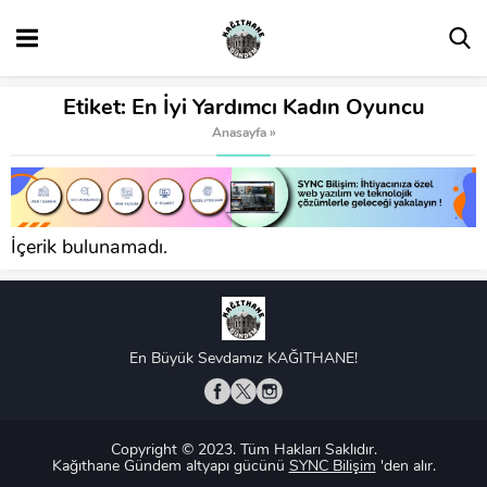
Etiket:
En İyi Yardımcı Kadın Oyuncu
Anasayfa
»
İçerik bulunamadı.
En Büyük Sevdamız KAĞITHANE!
Copyright © 2023. Tüm Hakları Saklıdır.
Kağıthane Gündem altyapı gücünü
SYNC Bilişim
'den alır.