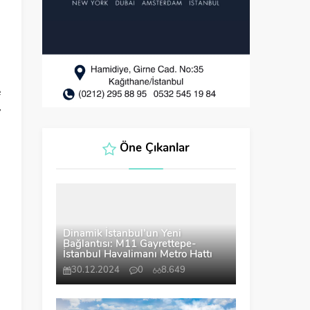
e
y
Öne Çıkanlar
Dinamik İstanbul’un Yeni
Bağlantısı: M11 Gayrettepe-
İstanbul Havalimanı Metro Hattı
30.12.2024
0
8.649