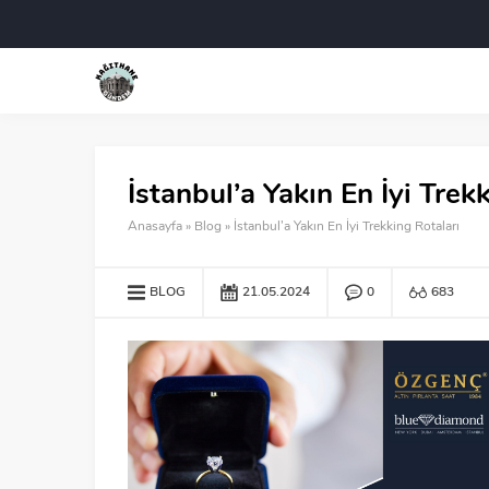
İstanbul’a Yakın En İyi Trek
Anasayfa
»
Blog
»
İstanbul’a Yakın En İyi Trekking Rotaları
BLOG
21.05.2024
0
683