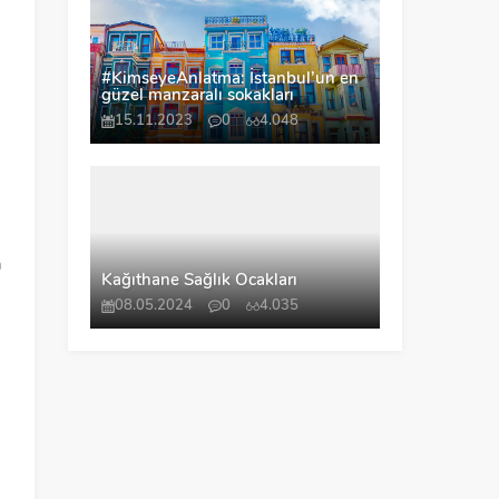
#KimseyeAnlatma: İstanbul’un en
güzel manzaralı sokakları
15.11.2023
0
4.048
n
.
a
Kağıthane Sağlık Ocakları
08.05.2024
0
4.035